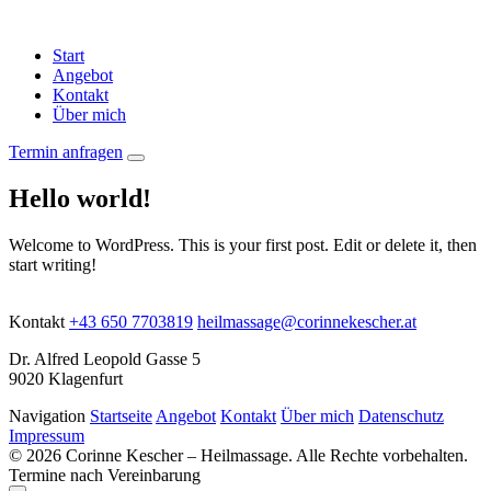
Start
Angebot
Kontakt
Über mich
Termin anfragen
Hello world!
Welcome to WordPress. This is your first post. Edit or delete it, then
start writing!
Kontakt
+43 650 7703819
heilmassage@corinnekescher.at
Dr. Alfred Leopold Gasse 5
9020 Klagenfurt
Navigation
Startseite
Angebot
Kontakt
Über mich
Datenschutz
Impressum
© 2026 Corinne Kescher – Heilmassage. Alle Rechte vorbehalten.
Termine nach Vereinbarung